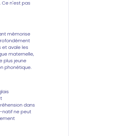
. Ce n'est pas 
fant mémorise 
 profondément 
s et avale les 
gue maternelle, 
e plus jeune 
on phonétique.
lais 
t 
préhension dans 
-natif ne peut 
ilement 