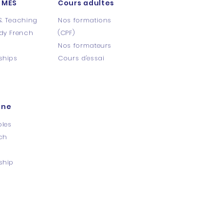
 MES
Cours adultes
& Teaching
Nos formations
dy French
(CPF)
s
Nos formateurs
ships
Cours d'essai​
ine
oles
ch
ship