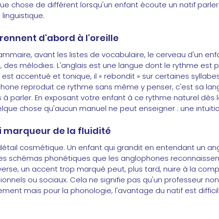
que chose de différent lorsqu'un enfant écoute un natif parler
 linguistique.
rennent d'abord à l'oreille
ammaire, avant les listes de vocabulaire, le cerveau d'un en
, des mélodies. L'anglais est une langue dont le rythme est
il est accentué et tonique, il « rebondit » sur certaines syllabe
ophone reproduit ce rythme sans même y penser, c'est sa lan
ris à parler. En exposant votre enfant à ce rythme naturel dès l
uelque chose qu'aucun manuel ne peut enseigner : une intuiti
ai marqueur de la fluidité
détail cosmétique. Un enfant qui grandit en entendant un ang
des schémas phonétiques que les anglophones reconnaissen
verse, un accent trop marqué peut, plus tard, nuire à la com
onnels ou sociaux. Cela ne signifie pas qu'un professeur non
ment mais pour la phonologie, l'avantage du natif est diffic