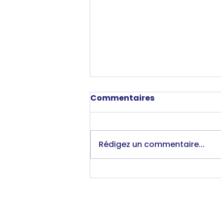
Commentaires
Rédigez un commentaire...
Cours d'anglais à
domicile à Lyon :
comment bien choisir ?