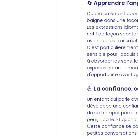
🔄
Apprendre l'an
Quand un enfant appren
baigne dans une façon 
Les expressions idioma
natif de façon sponta
avant de les transmettr
C'est particulièrement
sensible pour l'acquis
à absorber les sons, le
exposés naturellement. 
d'opportunité avant q
💪
La confiance, c
Un enfant qui parle av
développe une confianc
de se tromper parce qu
peur, il parle. Et quand 
Cette confiance se con
petites conversations d