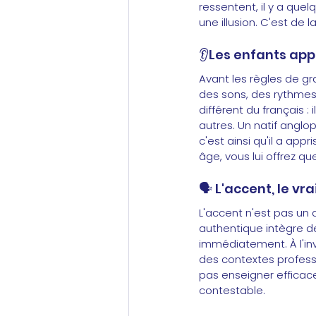
ressentent, il y a quel
une illusion. C'est de la
👂Les enfants app
Avant les règles de gr
des sons, des rythmes
différent du français : 
autres. Un natif angl
c'est ainsi qu'il a app
âge, vous lui offrez q
🗣️
L'accent, le vr
L'accent n'est pas un 
authentique intègre 
immédiatement. À l'in
des contextes professi
pas enseigner efficace
contestable.