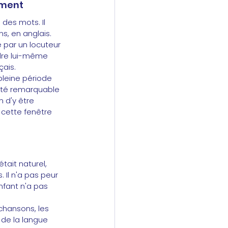
ement 
des mots. Il 
s, en anglais. 
e par un locuteur 
dre lui-même 
çais.
pleine période 
cité remarquable 
n d'y être 
 cette fenêtre 
tait naturel, 
Il n'a pas peur 
nfant n'a pas 
chansons, les 
 de la langue 