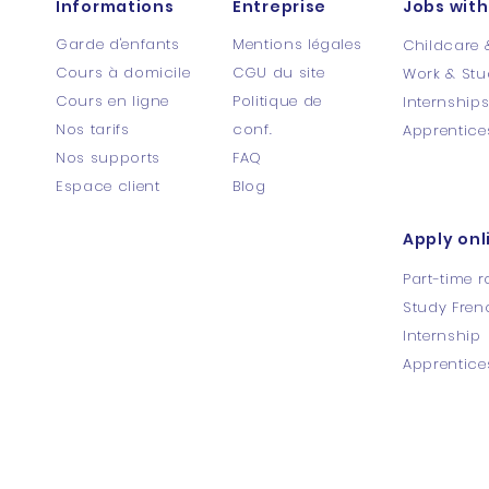
Informations
Entreprise
Jobs with
Garde d'enfants
Mentions légales
Childcare 
Cours à domicile
CGU du site
Work & Stu
Cours en ligne
Politique de
Internship
Nos tarifs
conf.
Apprentice
Nos supports
FAQ
Espace client
Blog
Apply onl
Part-time r
Study Fren
Internship
Apprentice