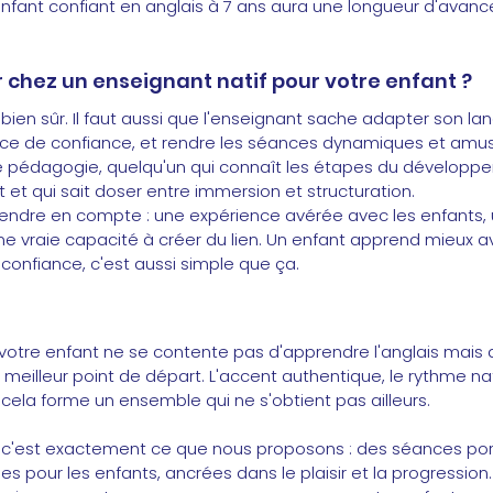
nfant confiant en anglais à 7 ans aura une longueur d'avanc
 chez un enseignant natif pour votre enfant ?
s, bien sûr. Il faut aussi que l'enseignant sache adapter son l
ace de confiance, et rendre les séances dynamiques et amusa
ie pédagogie, quelqu'un qui connaît les étapes du développ
t et qui sait doser entre immersion et structuration.
rendre en compte : une expérience avérée avec les enfants,
t une vraie capacité à créer du lien. Un enfant apprend mieux 
 a confiance, c'est aussi simple que ça.
votre enfant ne se contente pas d'apprendre l'anglais mais de
 meilleur point de départ. L'accent authentique, le rythme natu
t cela forme un ensemble qui ne s'obtient pas ailleurs.
, c'est exactement ce que nous proposons : des séances por
es pour les enfants, ancrées dans le plaisir et la progression