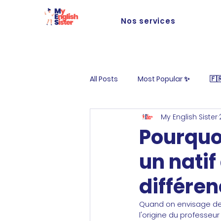
Nos services
All Posts
Most Popular ✨
🇫
My English Sister
Life at MES
Pourquo
un natif
différen
Quand on envisage des
l'origine du professe