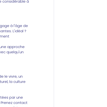
e considérable à 
angage à l'âge de 
ntes. L'idéal ? 
ement 
 une approche 
avec quelqu'un 
 le vivre, un 
rel, la culture 
tées par une 
. Prenez contact 