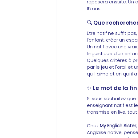
reposera ensuite. Un e
15 ans.
🔍
Que rechercher
Être natif ne suffit pa
l'enfant, créer un esp
Un natif avec une vra
linguistique d'un enfan
Quelques critères à p
par le jeu et l'oral, e
qu'il aime et en qui il
✨
Le mot de la fin
Si vous souhaitez que 
enseignant natif est le
transmise en live, tou
Chez 
My English Sister
Anglaise native, pensé