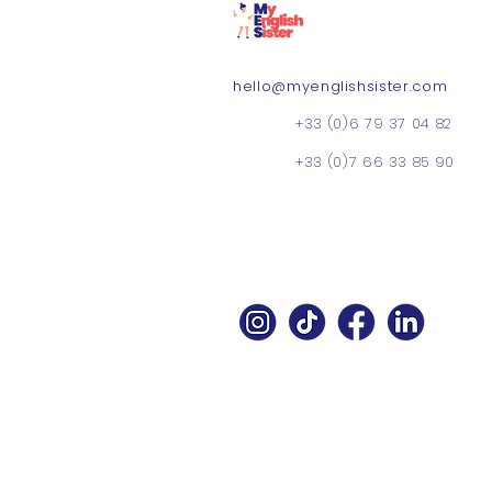
hello@myenglishsister.com
+33 (0)6 79 37 04 82
+33 (0)7 66 33 85 90