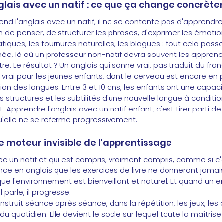
glais avec un natif : ce que ça change concrèt
d l'anglais avec un natif, il ne se contente pas d'apprendre 
de penser, de structurer les phrases, d'exprimer les émotion
tiques, les tournures naturelles, les blagues : tout cela pass
née, là où un professeur non-natif devra souvent les appren
e. Le résultat ? Un anglais qui sonne vrai, pas traduit du fran
 vrai pour les jeunes enfants, dont le cerveau est encore en 
ition des langues. Entre 3 et 10 ans, les enfants ont une capa
s structures et les subtilités d'une nouvelle langue à conditio
Apprendre l'anglais avec un natif enfant, c'est tirer parti de
u'elle ne se referme progressivement.
e moteur invisible de l'apprentissage
ec un natif et qui est compris, vraiment compris, comme si c'é
e en anglais que les exercices de livre ne donneront jamais. 
e l'environnement est bienveillant et naturel. Et quand un e
il parle, il progresse.
struit séance après séance, dans la répétition, les jeux, les 
u quotidien. Elle devient le socle sur lequel toute la maîtrise