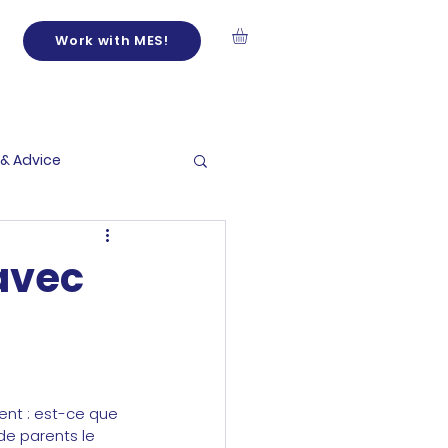
Work with MES!
 & Advice
avec
ent : est-ce que 
de parents le 