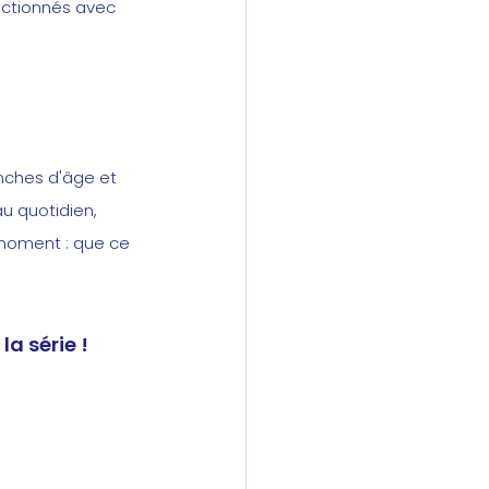
ctionnés avec 
anches d'âge et 
au quotidien, 
 moment : que ce 
la série !