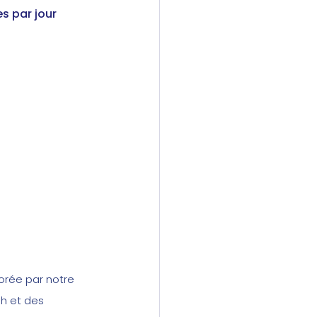
s par jour 
orée par notre 
h et des 