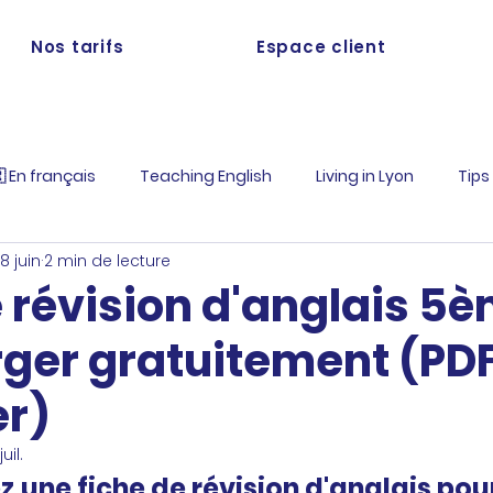
Nos tarifs
Espace client
 En français
Teaching English
Living in Lyon
Tips
18 juin
2 min de lecture
 révision d'anglais 5è
rger gratuitement (PDF
r)
juil.
 une fiche de révision d'anglais pour