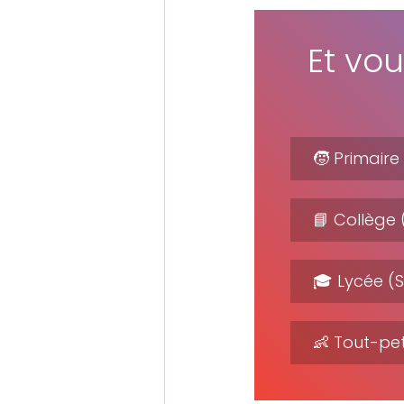
Et vou
🧒 Primaire
📘 Collège
🎓 Lycée (
👶 Tout-pet