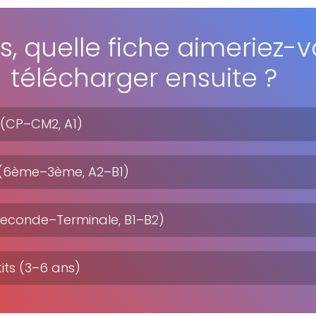
s, quelle fiche aimeriez-v
télécharger ensuite ?
 (CP–CM2, A1)
 (6ème–3ème, A2–B1)
Seconde–Terminale, B1–B2)
its (3–6 ans)