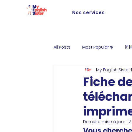
Nos services
All Posts
Most Popular ✨
🇫
My English Sister
Life at MES
Fiche de
télécha
imprime
Dernière mise à jour :
2 
Vous cherchez