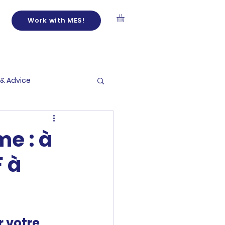
Work with MES!
 & Advice
me : à
 à
 votre 