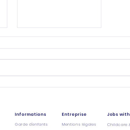
25 idées de livres en
anglais pour la maison
Informations
Entreprise
Jobs with
Garde d'enfants
Mentions légales
Childcare 