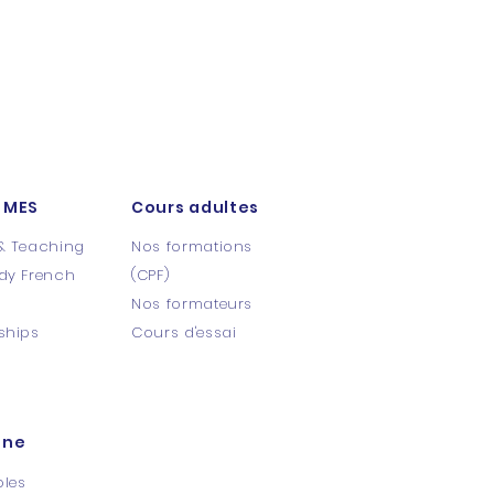
 MES
Cours adultes
& Teaching
Nos formations
dy French
(CPF)
s
Nos formateurs
ships
Cours d'essai​
ine
oles