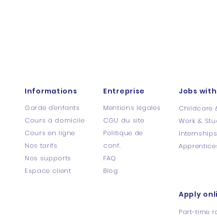
Informations
Entreprise
Jobs with
Garde d'enfants
Mentions légales
Childcare 
Cours à domicile
CGU du site
Work & Stu
Cours en ligne
Politique de
Internship
Nos tarifs
conf.
Apprentice
Nos supports
FAQ
Espace client
Blog
Apply onl
Part-time r