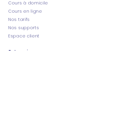
Cours à domicile
Cours en ligne
Nos tarifs
Nos supports
Espace client
Entreprise
Mentions légales
CGU du site
Politique de conf.
FAQ
Blog
Jobs with MES
Childcare & Teaching
Work & Study French