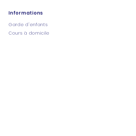
Informations
Garde d'enfants
Cours à domicile
Cours en ligne
Nos tarifs
Nos supports
Espace client
Entreprise
Mentions légales
CGU du site
Politique de conf.
FAQ
Blog