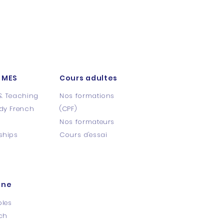
 MES
Cours adultes
& Teaching
Nos formations
dy French
(CPF)
s
Nos formateurs
ships
Cours d'essai​
ine
oles
ch