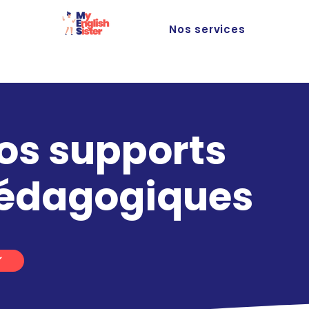
Nos services
os supports
édagogiques