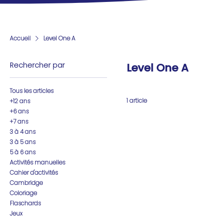
Accueil
Level One A
Rechercher par
Level One A
Tous les articles
1 article
+12 ans
+6 ans
+7 ans
3 à 4 ans
3 à 5 ans
5 à 6 ans
Activités manuelles
Cahier d'activités
Cambridge
Coloriage
Flaschards
Jeux