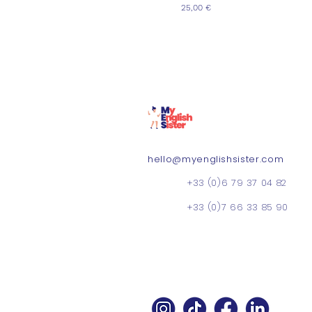
Prix
25,00 €
hello@myenglishsister.com
+33 (0)6 79 37 04 82
+33 (0)7 66 33 85 90