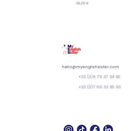
Prix
35,00 €
hello@myenglishsister.com
+33 (0)6 79 37 04 82
+33 (0)7 66 33 85 90