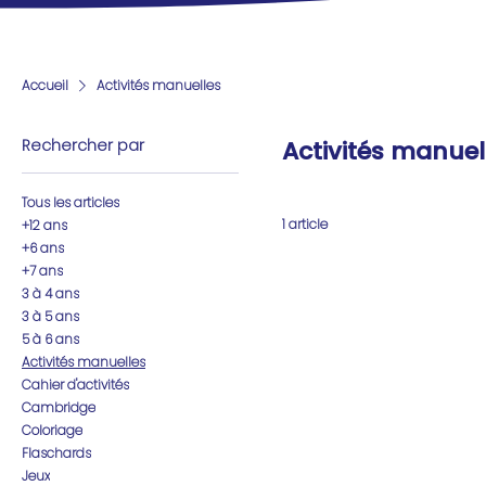
Accueil
Activités manuelles
Rechercher par
Activités manuel
Tous les articles
1 article
+12 ans
+6 ans
+7 ans
3 à 4 ans
3 à 5 ans
5 à 6 ans
Activités manuelles
Cahier d'activités
Cambridge
Coloriage
Flaschards
Jeux