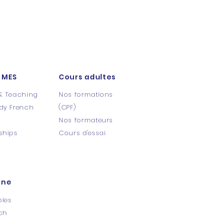
 MES
Cours adultes
& Teaching
Nos formations
dy French
(CPF)
s
Nos formateurs
ships
Cours d'essai​
ine
oles
ch