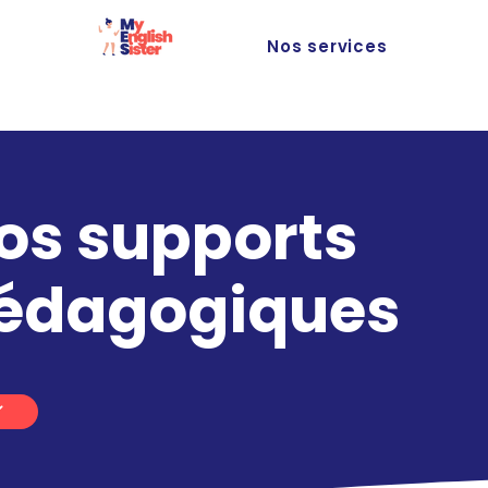
Nos services
os supports
édagogiques